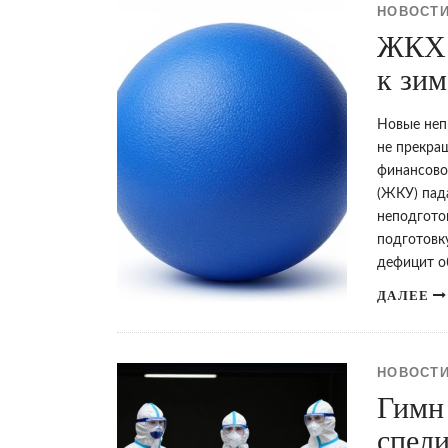
НОВОСТИ
ЖКХ 
к зим
Новые неп
не прекра
финансово
(ЖКУ) пада
неподгото
подготовку
дефицит о
ДАЛЕЕ
НОВОСТИ
Гимн
спел