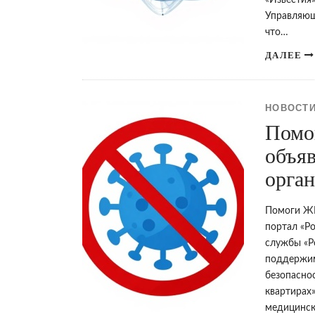
«Известия»
Управляющ
что…
ДАЛЕЕ
НОВОСТИ
Помо
объя
орга
Помоги ЖК
портал «Р
службы «Р
поддержим
безопасно
квартирах
медицинск