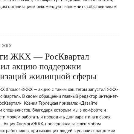
. А это означает, что вырастут и задолженности по ЖКХ,
им организациям рекомендуют напомнить собственникам,
 ЖКХ
ги ЖКХ — РосКвартал
вил акцию поддержки
низаций жилищной сферы
Х #помогиЖКХ — акцию с таким хэштегом запустил ЖКХ-
осКвартал». В своем обращении главный редактор интернет-
осКвартал» Ксения Терлецкая призвала: «Давайте
 специалистов, благодаря которым мы в комфорте и
сти можем работать и проводить дни карантина в своих
». Акция #помогиЖКХ. последовала за флешмобом
их работников, призывающих людей в условиях пандемии