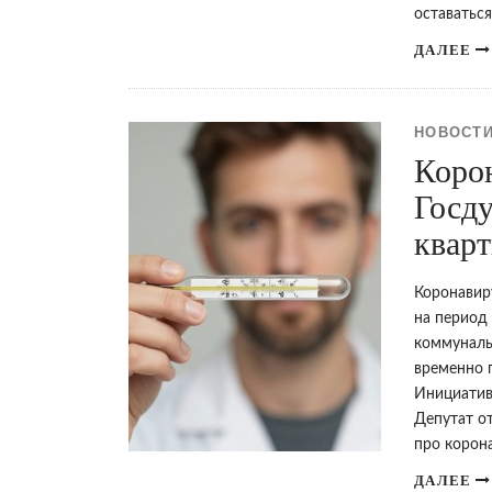
оставатьс
ДАЛЕЕ
НОВОСТИ
Коро
Госд
кварт
Коронавир
на период
коммунальн
временно 
Инициатив
Депутат о
про корон
ДАЛЕЕ