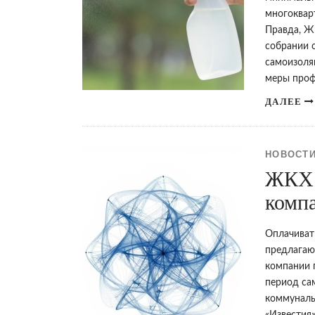
многоквар
Правда, Ж
собрании 
самоизоляц
меры про
ДАЛЕЕ
НОВОСТИ
ЖКХ 
комп
Оплачиват
предлагаю
компании п
период са
коммуналь