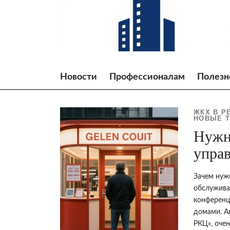
Skip
to
content
Новости
Профессионалам
Полезн
ЖКХ В Р
НОВЫЕ Т
Нужн
упра
Зачем нуж
обслужива
конференц
домами. А
РКЦ», оче