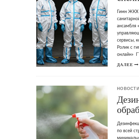
Гимн ЖКХ 
санитарно
ансамбля 
управляющ
сервисы, 
Ролик с г
онлайн» Г
ДАЛЕЕ
НОВОСТИ
Дезин
обраб
Дезинфекц
по всей ст
минимальн