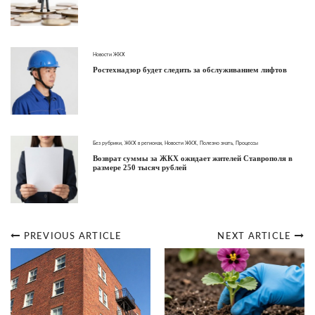
Новости ЖКХ
Ростехнадзор будет следить за обслуживанием лифтов
Без рубрики
,
ЖКХ в регионах
,
Новости ЖКХ
,
Полезно знать
,
Процессы
Возврат суммы за ЖКХ ожидает жителей Ставрополя в
размере 250 тысяч рублей
PREVIOUS ARTICLE
NEXT ARTICLE
Post
navigation