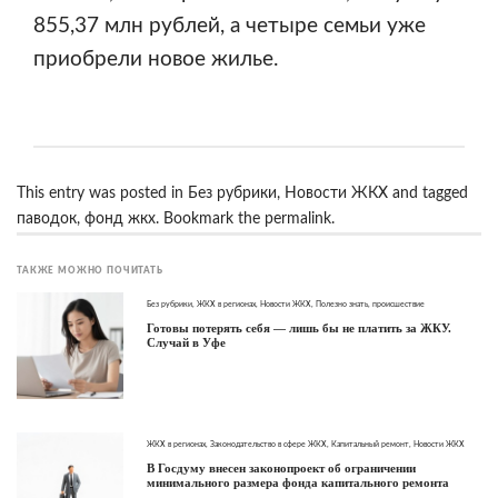
855,37 млн рублей, а четыре семьи уже
приобрели новое жилье.
This entry was posted in
Без рубрики
,
Новости ЖКХ
and tagged
паводок
,
фонд жкх
. Bookmark the
permalink
.
ТАКЖЕ МОЖНО ПОЧИТАТЬ
Без рубрики
,
ЖКХ в регионах
,
Новости ЖКХ
,
Полезно знать
,
происшествие
Готовы потерять себя — лишь бы не платить за ЖКУ.
Случай в Уфе
ЖКХ в регионах
,
Законодательство в сфере ЖКХ
,
Капитальный ремонт
,
Новости ЖКХ
В Госдуму внесен законопроект об ограничении
минимального размера фонда капитального ремонта