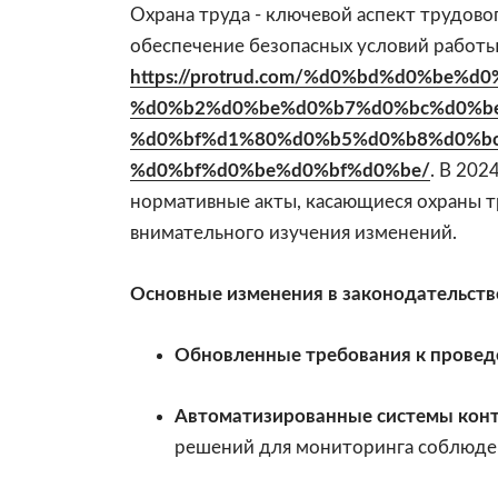
Охрана труда - ключевой аспект трудово
обеспечение безопасных условий работы
https://protrud.com/%d0%bd%d0%be%
%d0%b2%d0%be%d0%b7%d0%bc%d0%b
%d0%bf%d1%80%d0%b5%d0%b8%d0%b
%d0%bf%d0%be%d0%bf%d0%be/
. В 202
нормативные акты, касающиеся охраны т
внимательного изучения изменений.
Основные изменения в законодательств
Обновленные требования к проведе
Автоматизированные системы конт
решений для мониторинга соблюде