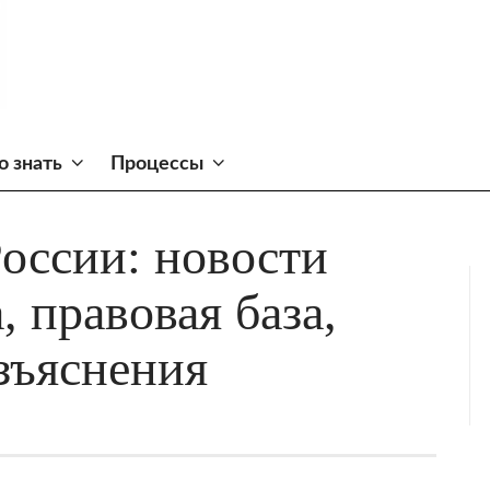
о знать
Процессы
России: новости
, правовая база,
зъяснения