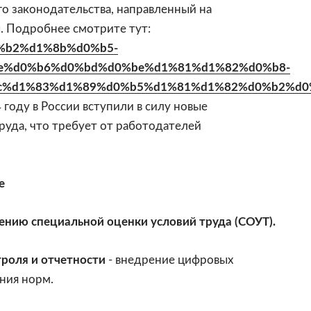
го законодательства, направленный на
. Подробнее смотрите тут:
d0%b2%d1%8b%d0%b5-
e%d0%b6%d0%bd%d0%be%d1%81%d1%82%d0%b8-
c%d1%83%d1%89%d0%b5%d1%81%d1%82%d0%b2%d0
4 году в России вступили в силу новые
руда, что требует от работодателей
е
нию специальной оценки условий труда (СОУТ).
роля и отчетности
- внедрение цифровых
ния норм.