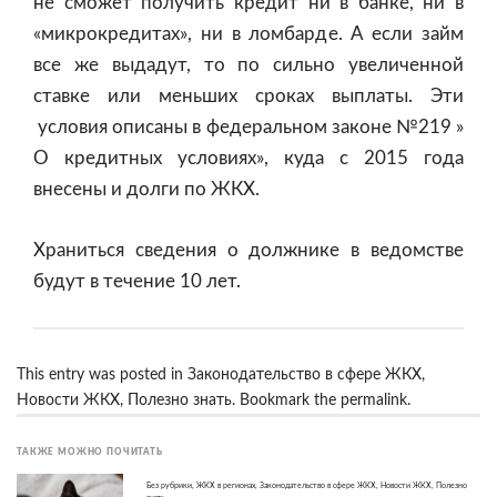
не сможет получить кредит ни в банке, ни в
«микрокредитах», ни в ломбарде. А если займ
все же выдадут, то по сильно увеличенной
ставке или меньших сроках выплаты. Эти
условия описаны в федеральном законе №219 »
О кредитных условиях», куда с 2015 года
внесены и долги по ЖКХ.
Храниться сведения о должнике в ведомстве
будут в течение 10 лет.
This entry was posted in
Законодательство в сфере ЖКХ
,
Новости ЖКХ
,
Полезно знать
. Bookmark the
permalink
.
ТАКЖЕ МОЖНО ПОЧИТАТЬ
Без рубрики
,
ЖКХ в регионах
,
Законодательство в сфере ЖКХ
,
Новости ЖКХ
,
Полезно