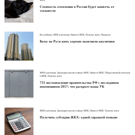
знать
Стоимость отопления в России будет зависеть от
этажности
Без рубрики
,
ЖКХ в регионах
,
Новости ЖКХ
,
Полезно знать
,
Процессы
Кому на Руси жить хорошо выяснили аналитики
ЖКХ в регионах
,
Законодательство в сфере ЖКХ
,
Новости ЖКХ
,
Общественный контроль
в ЖКХ
,
Полезно знать
731 постановление правительства РФ с последними
изменениями 2017: что раскроет ваша УК
ЖКХ в регионах
,
Законодательство в сфере ЖКХ
,
Новости ЖКХ
,
Полезно знать
Получить субсидии ЖКХ: одной справкой меньше