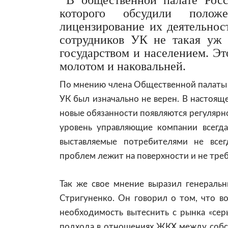
В общественной палате Росс
которого обсудили поло
лицензирование их деятельност
сотрудников УК не такая уж 
государством и населением. Э
молотом и наковальней.
По мнению члена Общественной палаты 
УК был изначально не верен. В настояще
новые обязанности появляются регулярн
уровень управляющие компании всегда
выставляемые потребителями не все
проблем лежит на поверхности и не тре
Так же свое мнение выразил генераль
Стригуненко. Он говорил о том, что в
необходимость вытеснить с рынка «сер
подхода в отношениях ЖКХ между собст