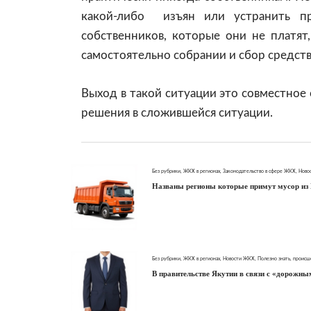
какой-либо изъян или устранить пр
собственников, которые они не платят
самостоятельно собрании и сбор средств
Выход в такой ситуации это совместное
решения в сложившейся ситуации.
Без рубрики
,
ЖКХ в регионах
,
Законодательство в сфере ЖКХ
,
Ново
Названы регионы которые примут мусор из
Без рубрики
,
ЖКХ в регионах
,
Новости ЖКХ
,
Полезно знать
,
происш
В правительстве Якутии в связи с «дорожн