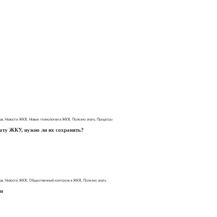
ах
,
Новости ЖКХ
,
Новые технологии в ЖКХ
,
Полезно знать
,
Процессы
ату ЖКУ, нужно ли их сохранять?
ах
,
Новости ЖКХ
,
Общественный контроль в ЖКХ
,
Полезно знать
ли