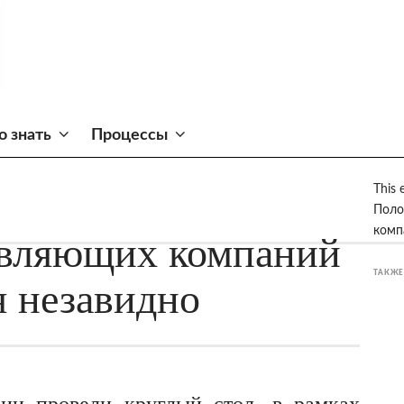
о знать
Процессы
This 
Поло
комп
вляющих компаний
ТАКЖЕ
я незавидно