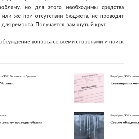
облему, но для этого необходимы средства
, или же при отсутствии бюджета, не проводят
 для ремонта. Получается, замкнутый круг.
 обсуждение вопроса со всеми сторонами и поиск
сти ЖКХ
,
Полезно знать
,
Процессы
Без рубрики
,
ЖКХ в регион
 Москвы
Квитанции на опл
ествие
Без рубрики
,
ЖКХ в регион
ым делом» проходят обыски
Совсем обледене