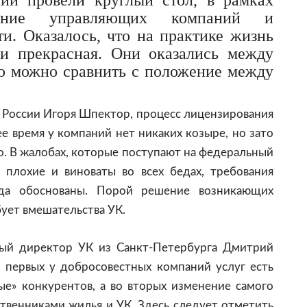
ии провели круглый стол, в рамках
жение управляющих компаний и
и. Оказалось, что на практике жизнь
и прекрасная. Они оказались между
то можно сравнить с положение между
России Игоря Шпектор, процесс лицензирования
е время у компаний нет никаких козыре, но зато
о. В жалобах, которые поступают на федеральный
 плохие и виноваты во всех бедах, требования
гда обоснованы. Порой решение возникающих
бует вмешательства УК.
ный директор УК из Санкт-Петербурга Дмитрий
о первых у добросовестных компаний услуг есть
ые» конкурентов, а во вторых изменение самого
венниками жилья и УК. Здесь следует отметить