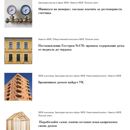
Законодательство в сфере ЖКХ
,
Новости ЖКХ
,
Полезно знать
Минимум на поверку: сколько платить за достоверность
счетчика
Новости ЖКХ
,
Общественный контроль в ЖКХ
,
Полезно знать
Постановление Госстроя №170: правила содержание дома
от подвала до чердака
ЖКХ в регионах
,
Законодательство в сфере ЖКХ
,
Капитальный ремонт
,
Новости ЖКХ
Брошенным домам найдут УК
ЖКХ в регионах
,
Законодательство в сфере ЖКХ
,
Капитальный ремонт
,
Новости ЖКХ
,
Полезно знать
Поработайте сами: омичи составят план капремонта
своих домов