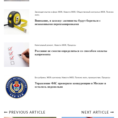
Законодательство в сфере ЖКХ
,
Новости ЖКХ
,
Общественный контроль в ЖКХ
,
Полезно
знать
Внимание, я захожу: активисты будут бороться с
незаконными перепланировками
Капитальный ремонт
,
Новости ЖКХ
,
Процессы
Россияне не смогли определиться со способом оплаты
капремонта
Без рубрики
,
ЖКХ в регионах
,
Новости ЖКХ
,
Полезно знать
,
происшествие
,
Процессы
Управление ФАС проверило конкуренцию в Москве и
осталось недовольно
PREVIOUS ARTICLE
NEXT ARTICLE