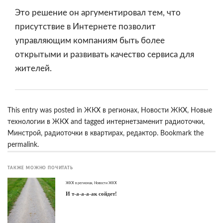
Это решение он аргументировал тем, что
присутствие в Интернете позволит
управляющим компаниям быть более
открытыми и развивать качество сервиса для
жителей.
This entry was posted in
ЖКХ в регионах
,
Новости ЖКХ
,
Новые
технологии в ЖКХ
and tagged
интернетзаменит радиоточки
,
Минстрой
,
радиоточки в квартирах
,
редактор
. Bookmark the
permalink
.
ТАКЖЕ МОЖНО ПОЧИТАТЬ
ЖКХ в регионах
,
Новости ЖКХ
И т-а-а-а-ак сойдет!