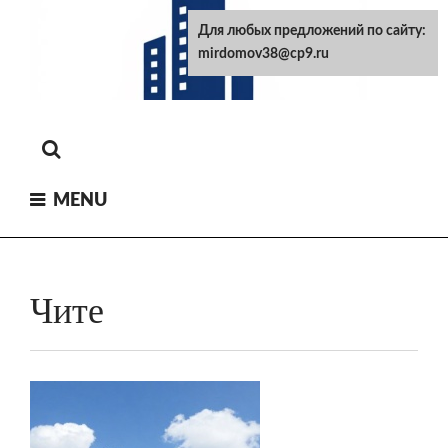
Skip
Для любых предложений по сайту:
to
mirdomov38@cp9.ru
content
MENU
Чите