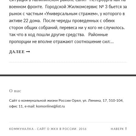
Ситуация в Калининском районе Санкт -Петербурга как на
военном фронте. Городской Жилкомсервис № 3 бьется за
рынок с частным «Универсальным стражем», у которого в
активе 22 дома. После череды проведенных с обеих
сторон общих собраний, перевеса ни у кого не случилось.
так что в ход пошли другие средства. Районные
пропорции не вполне отражают соотношение сил:…
ДАЛЕЕ
О нас
Сайт о коммунальной жизни России Орел, ул. Ленина, 17, 510-104,
офис 11, e-mail: komonline@list.ru
КОММУНАЛКА - САЙТ О ЖКХ В РОССИИ. 2016
НАВЕРХ