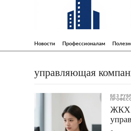
Skip
to
content
Новости
Профессионалам
Полезн
управляющая компан
БЕЗ РУБ
ПРОФЕС
ЖКХ 
упра