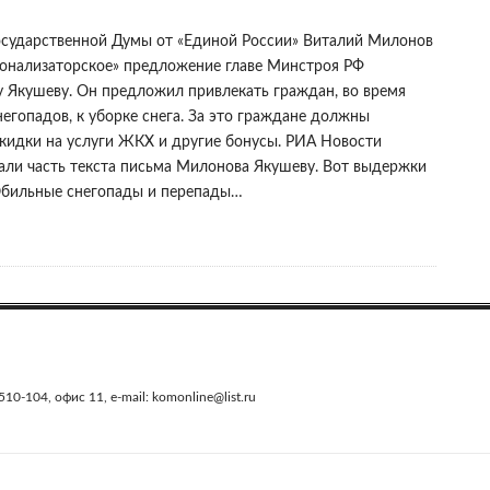
осударственной Думы от «Единой России» Виталий Милонов
ионализаторское» предложение главе Минстроя РФ
 Якушеву. Он предложил привлекать граждан, во время
егопадов, к уборке снега. За это граждане должны
скидки на услуги ЖКХ и другие бонусы. РИА Новости
али часть текста письма Милонова Якушеву. Вот выдержки
«Обильные снегопады и перепады…
0-104, офис 11, e-mail: komonline@list.ru