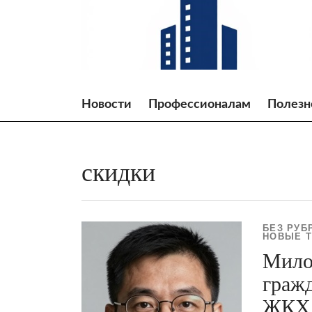
Skip
to
content
Новости
Профессионалам
Полезн
скидки
БЕЗ РУБ
НОВЫЕ Т
Мило
гражд
ЖКХ