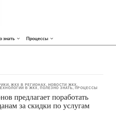
о знать
Процессы
РИКИ
ЖКХ В РЕГИОНАХ
НОВОСТИ ЖКХ
,
,
,
ЕХНОЛОГИИ В ЖКХ
ПОЛЕЗНО ЗНАТЬ
ПРОЦЕССЫ
,
,
нов предлагает поработать
анам за скидки по услугам