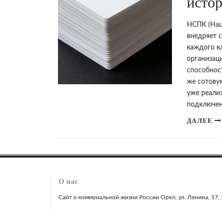
исто
НСПК (Нац
внедряет 
каждого к
организаци
способнос
же сотовую
уже реализ
подключен
ДАЛЕЕ
О нас
Сайт о коммунальной жизни России Орел, ул. Ленина, 17, 51