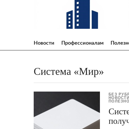
Skip
to
content
Новости
Профессионалам
Полезн
Система «Мир»
БЕЗ РУБ
НОВОСТИ
ПОЛЕЗНО
Сист
полу