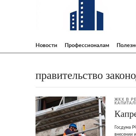
Skip
to
content
Новости
Профессионалам
Полезн
правительство закон
ЖКХ В Р
КАПИТА
Капр
Госдума Р
внесении 