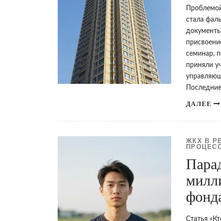
Проблемой
стала фал
документы
присвоени
семинар, 
приняли у
управляющ
Последние
ДАЛЕЕ
ЖКХ В Р
ПРОЦЕС
Парад
милл
фонд
Статья «К