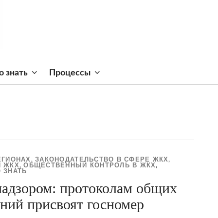
о знать
Процессы
ЕГИОНАХ
ЗАКОНОДАТЕЛЬСТВО В СФЕРЕ ЖКХ
,
,
 ЖКХ
ОБЩЕСТВЕННЫЙ КОНТРОЛЬ В ЖКХ
,
,
 ЗНАТЬ
надзором: протоколам общих
ний присвоят госномер