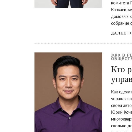
комитета 
Качкаев з
домовых к
собрание 
ДАЛЕЕ
ЖКХ В Р
ОБЩЕСТВ
Кто р
упра
Как сделат
управляющ
своей авто
Юрий Коче
многоквар
сколько д