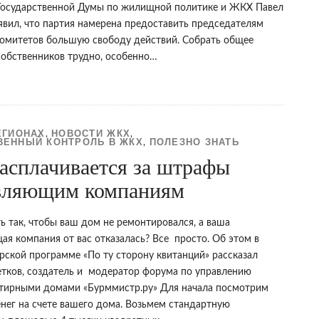
Государственной Думы по жилищной политике и ЖКХ Павел
аявил, что партия намерена предоставить председателям
омитетов большую свободу действий. Собрать общее
собственников трудно, особенно…
ЕГИОНАХ
НОВОСТИ ЖКХ
,
,
ЕННЫЙ КОНТРОЛЬ В ЖКХ
ПОЛЕЗНО ЗНАТЬ
,
асплачивается за штрафы
вляющим компаниям
ь так, чтобы ваш дом не ремонтировался, а ваша
ая компания от вас отказалась? Все просто. Об этом в
рской программе «По ту сторону квитанций» рассказал
тков, создатель и модератор форума по управлению
тирными домами «Бурммистр.ру» Для начала посмотрим
енег на счете вашего дома. Возьмем стандартную