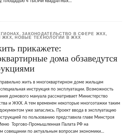
у, площадью 4 тысячи квадратных…
ЕГИОНАХ
ЗАКОНОДАТЕЛЬСТВО В СФЕРЕ ЖКХ
,
,
 ЖКХ
НОВЫЕ ТЕХНОЛОГИИ В ЖКХ
,
жить прикажете:
оквартирные дома обзаведутся
рукциями
 правильно жить в многоквартирном доме жильцам
 специальная инструкция по эксплуатации. Возможность
ания домового мануала рассматривает Министерство
ства и ЖКХ. А тем временем некоторые многоэтажки таким
документом уже запаслись. Проект ввода в эксплуатацию
нструкцией по пользованию представила главе Минстроя
еню Торгово-Промышленная Палата РФ на
 совещании по актуальным вопросам экономики…