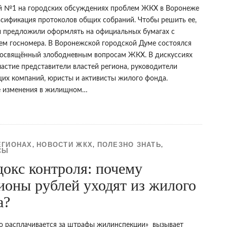
 №1 на городских обсуждениях проблем ЖКХ в Воронеже
ьсификация протоколов общих собраний. Чтобы решить ее,
 предложили оформлять на официальных бумагах с
ем госномера. В Воронежской городской Думе состоялся
посвящённый злободневным вопросам ЖКХ. В дискуссиях
частие представители властей региона, руководители
их компаний, юристы и активисты жилого фонда.
 изменения в жилищном…
ЕГИОНАХ
НОВОСТИ ЖКХ
ПОЛЕЗНО ЗНАТЬ
,
,
,
СЫ
окс контроля: почему
ионы рублей уходят из жилого
а?
то расплачивается за штрафы жилинспекции» вызывает