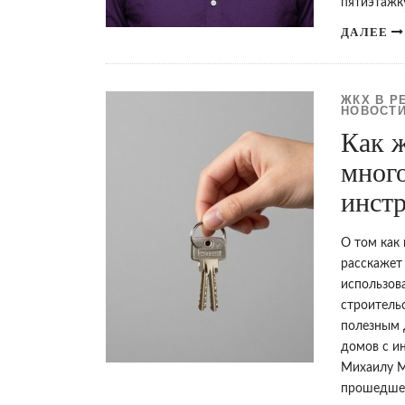
пятиэтажк
ДАЛЕЕ
ЖКХ В Р
НОВОСТИ
Как 
мног
инст
О том как
расскажет
использов
строитель
полезным 
домов с и
Михаилу М
прошедшем