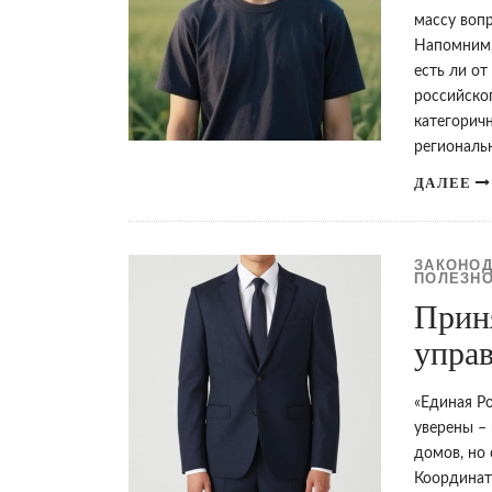
массу вопр
Напомним,
есть ли о
российско
категорич
региональ
ДАЛЕЕ
ЗАКОНОД
ПОЛЕЗНО
Прин
упра
«Единая Р
уверены –
домов, но
Координат