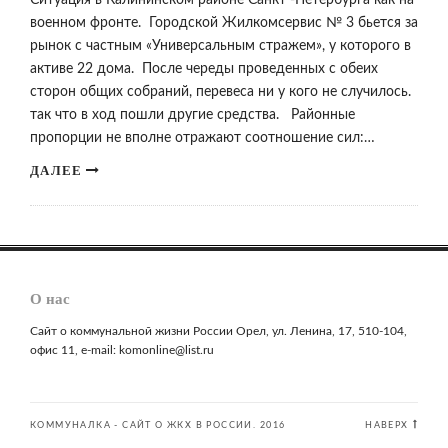
Ситуация в Калининском районе Санкт -Петербурга как на
военном фронте. Городской Жилкомсервис № 3 бьется за
рынок с частным «Универсальным стражем», у которого в
активе 22 дома. После череды проведенных с обеих
сторон общих собраний, перевеса ни у кого не случилось.
так что в ход пошли другие средства. Районные
пропорции не вполне отражают соотношение сил:…
ДАЛЕЕ
О нас
Сайт о коммунальной жизни России Орел, ул. Ленина, 17, 510-104,
офис 11, e-mail: komonline@list.ru
КОММУНАЛКА - САЙТ О ЖКХ В РОССИИ. 2016
НАВЕРХ