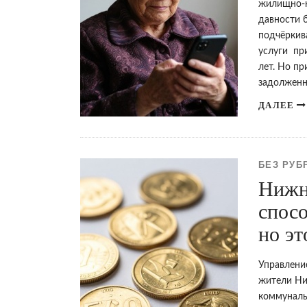
жилищно-к
давности 
подчёркив
услуги пр
лет. Но п
задолжен
ДАЛЕЕ
БЕЗ РУБ
Нижн
спосо
но эт
Управлени
жители Ни
коммуналь