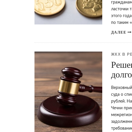
гражданам
ласточки т
этого год
по таким 
ДАЛЕЕ
ЖКХ В Р
Реше
долго
Верховный
суда о спи
рублей. Н
Чечни при
межрегионг
задолженн
требовани