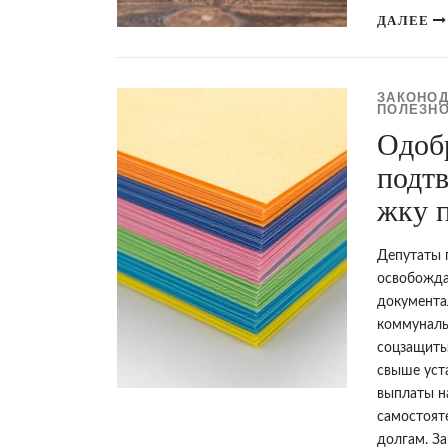
ДАЛЕЕ
ЗАКОНОД
ПОЛЕЗНО
Одоб
подтв
жку 
Депутаты 
освобожда
документа
коммуналь
соцзащиты
свыше уст
выплаты н
самостоят
долгам. З