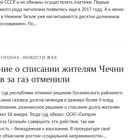
и СССР и не обязаны осуществлять платежи. Первые
акого рода нигилизма появились еще в 2017 году. А к июню
а в Нижнем Тагиле уже насчитываются десятки должников
«основаниям». По…
ЕГИОНАХ
НОВОСТИ ЖКХ
,
ние о списании жителям Чечни
в за газ отменили
 суд республики отменил решение Грозненского районного
сании газовых долгов чеченцев в размере более 9 млрд
апомним, резонансное решение о списании долга жителям
нял 18 января. Тогда суд обязал ООО «Газпром
аз Грозный» совершить эти действия, так как
ость – безнадежная к взысканию. В прокуратуре своё
е объяснили ростом «социальной напряженности»….