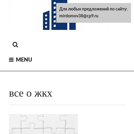
Skip
Для любых предложений по сайту:
to
mirdomov38@cp9.ru
content
MENU
все о жкх