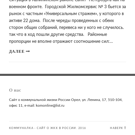
Ситуация в Калининском районе Санкт -Петербурга как на
военном фронте. Городской Жилкомсервис № 3 бьется за
рынок с частным «Универсальным стражем», у которого в
активе 22 дома. После череды проведенных с обеих
сторон общих собраний, перевеса ни у кого не случилось.
так что в ход пошли другие средства. Районные
пропорции не вполне отражают соотношение сил:…
ДАЛЕЕ
О нас
Сайт о коммунальной жизни России Орел, ул. Ленина, 17, 510-104,
офис 11, e-mail: komonline@list.ru
КОММУНАЛКА - САЙТ О ЖКХ В РОССИИ. 2016
НАВЕРХ