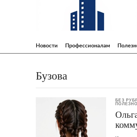
Skip
to
content
Новости
Профессионалам
Полезн
Бузова
БЕЗ РУБ
ПОЛЕЗНО
Ольга
комм