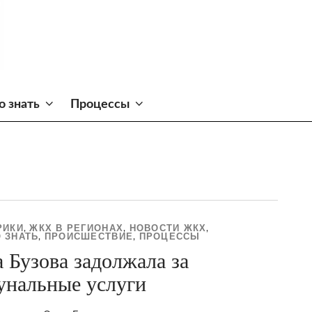
о знать
Процессы
РИКИ
ЖКХ В РЕГИОНАХ
НОВОСТИ ЖКХ
,
,
,
 ЗНАТЬ
ПРОИСШЕСТВИЕ
ПРОЦЕССЫ
,
,
 Бузова задолжала за
унальные услуги