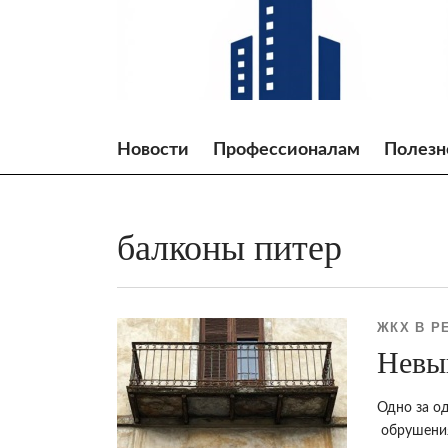
Skip
to
content
Новости
Профессионалам
Полезн
балконы питер
ЖКХ В Р
Невы
Одно за о
обрушения