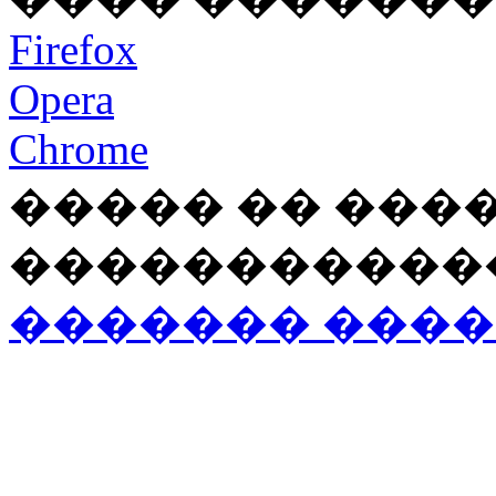
Firefox
Opera
Chrome
����� �� ���
�����������
������� ���