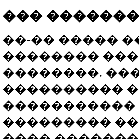
��� �������
��-�� ����� 
�������� ���
��������. ��
���������� 
�����������
��������� ��
���� �������