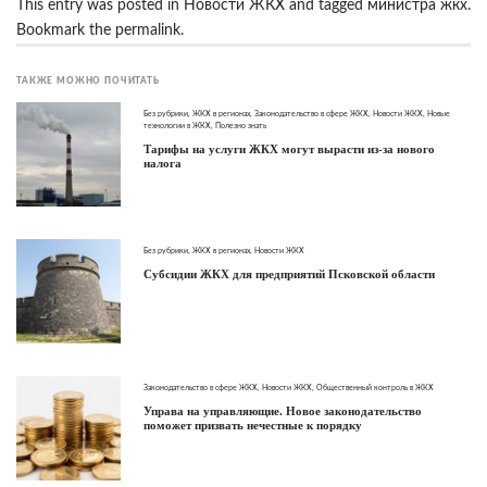
This entry was posted in
Новости ЖКХ
and tagged
министра жкх
.
Bookmark the
permalink
.
ТАКЖЕ МОЖНО ПОЧИТАТЬ
Без рубрики
,
ЖКХ в регионах
,
Законодательство в сфере ЖКХ
,
Новости ЖКХ
,
Новые
технологии в ЖКХ
,
Полезно знать
Тарифы на услуги ЖКХ могут вырасти из-за нового
налога
Без рубрики
,
ЖКХ в регионах
,
Новости ЖКХ
Субсидии ЖКХ для предприятий Псковской области
Законодательство в сфере ЖКХ
,
Новости ЖКХ
,
Общественный контроль в ЖКХ
Управа на управляющие. Новое законодательство
поможет призвать нечестные к порядку