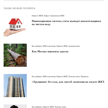
ТАКЖЕ МОЖНО ПОЧИТАТЬ
Новости ЖКХ
,
Новые технологии в ЖКХ
Инновационная система учета выведет неплательщиков
на чистую воду
Без рубрики
,
ЖКХ в регионах
,
Новости ЖКХ
,
происшествие
Как Москва пережила ураган
Без рубрики
,
ЖКХ в регионах
,
Новости ЖКХ
,
Полезно знать
,
Процессы
«Хрущевки» без газа, как способ экономии на оплате ЖКХ
Без рубрики
,
Новости ЖКХ
,
Полезно знать