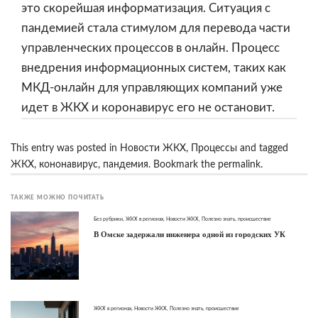
это скорейшая информатизация. Ситуация с
пандемией стала стимулом для перевода части
управленческих процессов в онлайн. Процесс
внедрения информационных систем, таких как
МКД-онлайн для управляющих компаний
уже
идет в ЖКХ и коронавирус его не остановит.
This entry was posted in
Новости ЖКХ
,
Процессы
and tagged
ЖКХ
,
кононавирус
,
пандемия
. Bookmark the
permalink
.
ТАКЖЕ МОЖНО ПОЧИТАТЬ
Без рубрики
,
ЖКХ в регионах
,
Новости ЖКХ
,
Полезно знать
,
происшествие
В Омске задержали инженера одной из городских УК
ЖКХ в регионах
,
Новости ЖКХ
,
Полезно знать
,
происшествие