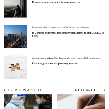
Извольте ключик -с от балкончика — с
Без рубрики
,
ЖКХ в регионах
,
Новости ЖКХ
,
Полезно знать
,
Процессы
В Самаре депутаты планируют повысить тарифы ЖКХ на
6,8%
Законодательство в сфере ЖКХ
,
Капитальный ремонт
,
Новости ЖКХ
,
Полезно знать
Старые долги по капремонту простят
PREVIOUS ARTICLE
NEXT ARTICLE
Post
navigation