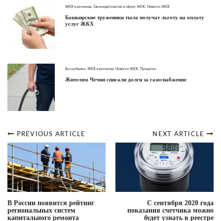
ЖКХ в регионах
,
Законодательство в сфере ЖКХ
,
Новости ЖКХ
Башкирские труженики тыла получат льготу на оплату
услуг ЖКХ
Без рубрики
,
ЖКХ в регионах
,
Новости ЖКХ
,
Процессы
Жителям Чечни списали долги за газоснабжение
PREVIOUS ARTICLE
NEXT ARTICLE
Post
navigation
В России появится рейтинг
С сентября 2020 года
региональных систем
показания счетчика можно
капитального ремонта
будет узнать в реестре