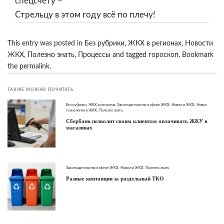
спецсчету –
Стрельцу в этом году всё по плечу!
This entry was posted in
Без рубрики
,
ЖКХ в регионах
,
Новости
ЖКХ
,
Полезно знать
,
Процессы
and tagged
гороскоп
. Bookmark
the
permalink
.
ТАКЖЕ МОЖНО ПОЧИТАТЬ
Без рубрики
,
ЖКХ в регионах
,
Законодательство в сфере ЖКХ
,
Новости ЖКХ
,
Новые
технологии в ЖКХ
,
Полезно знать
Сбербанк позволит своим клиентам оплачивать ЖКУ в
магазинах
Законодательство в сфере ЖКХ
,
Новости ЖКХ
,
Полезно знать
Разные квитанции за раздельный ТКО