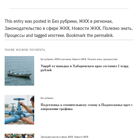
This entry was posted in
Без рубрики
,
ЖКХ в регионах
,
Законодательство в сфере ЖКХ
,
Новости ЖКХ
,
Полезно знать
,
Процессы
and tagged
ипотеке
. Bookmark the
permalink
.
ТАКЖЕ МОЖНО ПОЧИТАТЬ
Без рубрики
,
ЖКХ в регионах
,
Новости ЖКХ
,
Полезно знать
,
происшествие
Ущерб от паводка в Хабаровском крае составил 2 млрд
рублей
Без рубрики
Подготовка к отопительному сезону в Подмосковье идет с
опережение графика
Законодательство в сфере ЖКХ
,
Новости ЖКХ