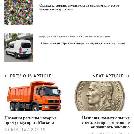
Скидка за сортировку:льготы за сортировку мусора
вступят в силу с осени
Без рубрики
,
ЖКХ в регионах
,
Новости ЖКХ
,
Полезно знать
,
Процессы
В Анапе на набережной запретят парковать автомобили
PREVIOUS ARTICLE
NEXT ARTICLE
Post
navigation
Названы регионы которые
Названы коммунальные
примут мусор из Москвы
счета, которые можно не
оплачивать законно
ОЛЬГА
/
16.12.2019