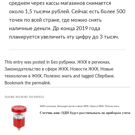
среднем через кассы магазинов снимается
около 1,5 тысячи рублей. Сейчас есть более 500
точек по всей стране, где можно снять
наличные деньги. До конца 2019 года
планируется увеличить эту цифру до 3 тысяч.
This entry was posted in
Без рубрики
,
ЖКХ в регионах
,
Законодательство в сфере ЖКХ
,
Новости ЖКХ
,
Новые
технологии в ЖКХ
,
Полезно знать
and tagged
Сбербанк
.
Bookmark the
permalink
.
ТАКЖЕ МОЖНО ПОЧИТАТЬ
ЖКХ в регионах
,
Законодательство в сфере ЖКХ
,
Новости ЖКХ
,
Полезно знать
Счетчик жив: ОДН будут рассчитывать по приборам учета