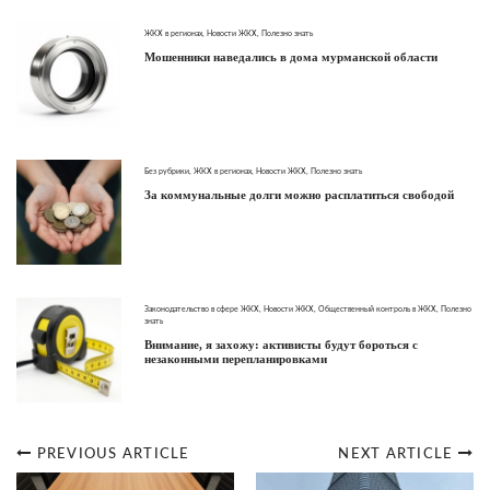
ЖКХ в регионах
,
Новости ЖКХ
,
Полезно знать
Мошенники наведались в дома мурманской области
Без рубрики
,
ЖКХ в регионах
,
Новости ЖКХ
,
Полезно знать
За коммунальные долги можно расплатиться свободой
Законодательство в сфере ЖКХ
,
Новости ЖКХ
,
Общественный контроль в ЖКХ
,
Полезно
знать
Внимание, я захожу: активисты будут бороться с
незаконными перепланировками
PREVIOUS ARTICLE
NEXT ARTICLE
Post