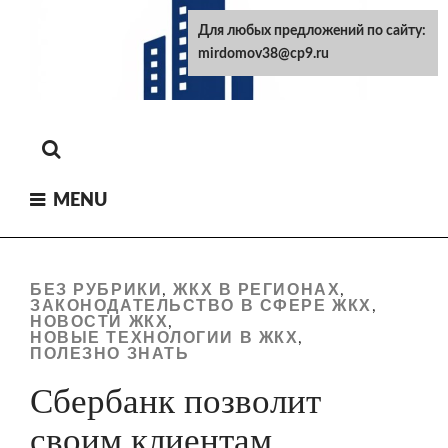
Skip
Для любых предложений по сайту:
to
mirdomov38@cp9.ru
content
MENU
БЕЗ РУБРИКИ
ЖКХ В РЕГИОНАХ
,
,
ЗАКОНОДАТЕЛЬСТВО В СФЕРЕ ЖКХ
,
НОВОСТИ ЖКХ
,
НОВЫЕ ТЕХНОЛОГИИ В ЖКХ
,
ПОЛЕЗНО ЗНАТЬ
Сбербанк позволит
своим клиентам