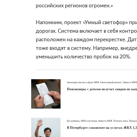
российских регионов огромен.»
Напомним, проект «Умный светофор» при
дорогах. Система включает в себя конт
расположен на каждом перекрестке. Дат
тоже входят в систему. Например, внед
уменьшить количество пробок на 20%.
Законодательство в сфере ЖКХ
,
Капитальный ремонт
,
Новости ЖКХ
Пенсионеры с детьми получат скидки по ка
Без рубрики
,
ЖКХ в регионах
,
Новости ЖКХ
,
Полезно знать
,
Процес
В Петербурге сэкономят на услугах ЖКХ 1,