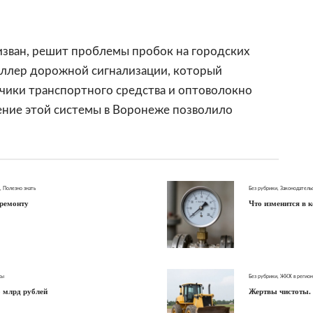
зван, решит проблемы пробок на городских
роллер дорожной сигнализации, который
чики транспортного средства и оптоволокно
рение этой системы в Воронеже позволило
,
Полезно знать
Без рубрики
,
Законодатель
премонту
Что изменится в 
сы
Без рубрики
,
ЖКХ в регион
5 млрд рублей
Жертвы чистоты. 