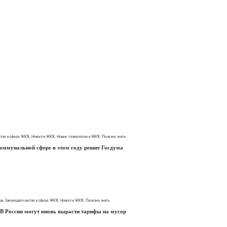
ство в сфере ЖКХ
,
Новости ЖКХ
,
Новые технологии в ЖКХ
,
Полезно знать
коммунальной сфере в этом году решит Госдума
ах
,
Законодательство в сфере ЖКХ
,
Новости ЖКХ
,
Полезно знать
В России могут вновь вырасти тарифы на мусор