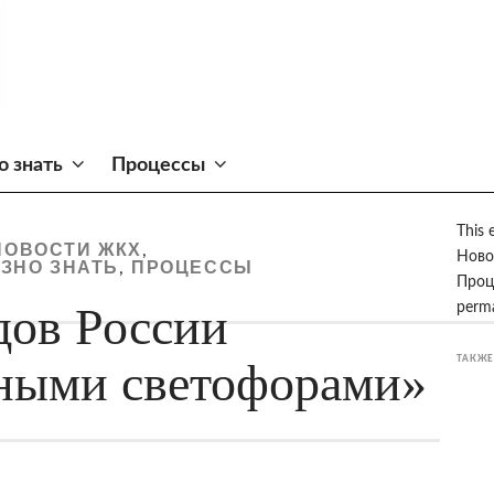
о знать
Процессы
This 
НОВОСТИ ЖКХ
,
Ново
ЗНО ЗНАТЬ
ПРОЦЕССЫ
,
Проц
дов России
perma
ТАКЖЕ
мными светофорами»