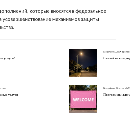
 дополнений, которые вносятся в федеральное
на усовершенствование механизмов защиты
ьства.
Без рубрики
,
ЖКХ в регион
ые услуги?
Самый не комфорт
ествие
Без рубрики
,
Новости ЖКХ
ьные услуги
Программы для 