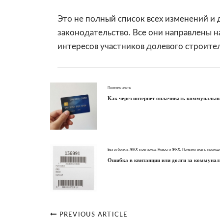
Это не полный список всех изменений и
законодательство. Все они направлены 
интересов участников долевого строител
Полезно знать
Как через интернет оплачивать коммунальн
Без рубрики
,
ЖКХ в регионах
,
Новости ЖКХ
,
Полезно знать
,
происш
Ошибка в квитанции или долги за коммунал
PREVIOUS ARTICLE