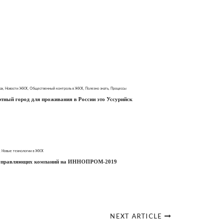
ах
,
Новости ЖКХ
,
Общественный контроль в ЖКХ
,
Полезно знать
,
Процессы
ный город для проживания в России это Уссурийск
,
Новые технологии в ЖКХ
управляющих компаний на ИННОПРОМ-2019
NEXT ARTICLE