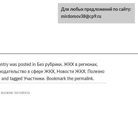
Для любых предложений по сайту:
mirdomov38@cp9.ru
entry was posted in
Без рубрики
,
ЖКХ в регионах
,
нодательство в сфере ЖКХ
,
Новости ЖКХ
,
Полезно
ь
and tagged
Участники
. Bookmark the
permalink
.
 МОЖНО ПОЧИТАТЬ