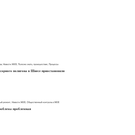
ах
,
Новости ЖКХ
,
Полезно знать
,
происшествие
,
Процессы
сорного полигона в Шиесе приостановили
ый ремонт
,
Новости ЖКХ
,
Общественный контроль в ЖКХ
проблема проблемная