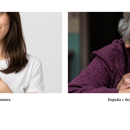
новить
Борьба с б