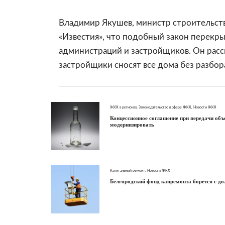
Владимир Якушев, министр строительств
«Известия»
, что подобный закон перекр
администраций и застройщиков. Он расск
застройщики сносят все дома без разбора
ЖКХ в регионах
,
Законодательство в сфере ЖКХ
,
Новости ЖКХ
Концессионное соглашение при передачи об
модернизировать
Капитальный ремонт
,
Новости ЖКХ
Белгородский фонд капремонта борется с до