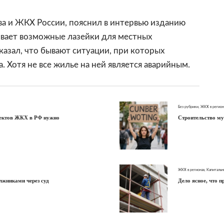
а и ЖКХ России, пояснил в интервью
изданию
ывает возможные лазейки для местных
азал, что бывают ситуации, при которых
. Хотя не все жилье на ней является аварийным.
Без рубрики
,
ЖКХ в регион
ъектов ЖКХ в РФ нужно
Строительство му
ЖКХ в регионах
,
Капитальн
лжниками через суд
Дело ясное, что 