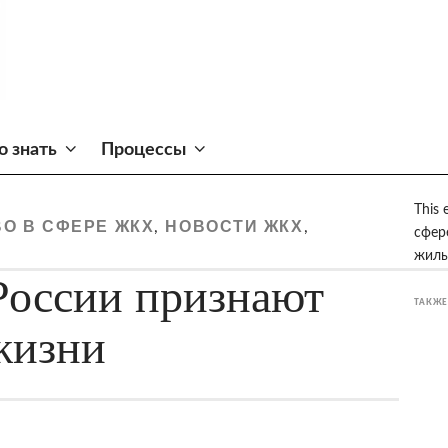
о знать
Процессы
This 
О В СФЕРЕ ЖКХ
НОВОСТИ ЖКХ
,
,
сфер
жиль
России признают
ТАКЖЕ
жизни