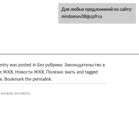
Для любых предложений по сайту:
mirdomov38@cp9.ru
entry was posted in
Без рубрики
,
Законодательство в
е ЖКХ
,
Новости ЖКХ
,
Полезно знать
and tagged
е
. Bookmark the
permalink
.
 МОЖНО ПОЧИТАТЬ