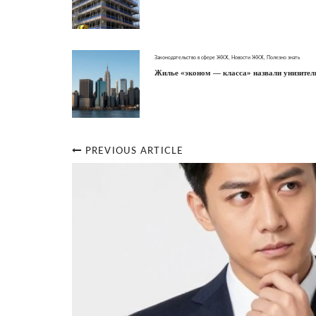
Законодательство в сфере ЖКХ
,
Новости ЖКХ
,
Полезно знать
Жилье «эконом — класса» назвали унизите
PREVIOUS ARTICLE
Post
navigation