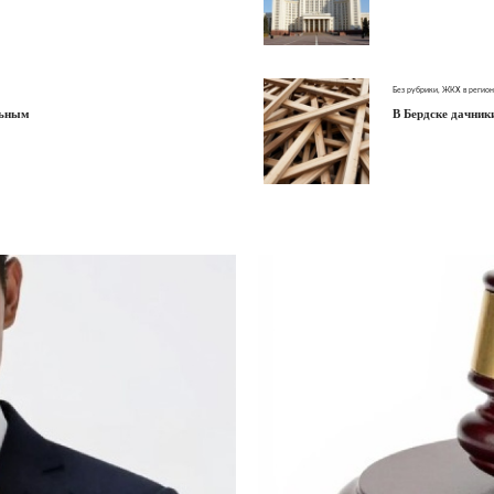
Без рубрики
,
ЖКХ в регион
льным
В Бердске дачник