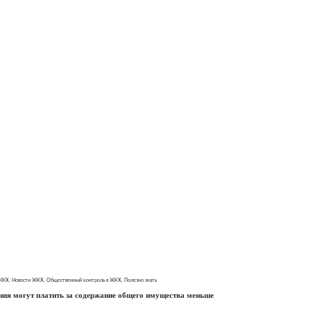
 ЖКХ
,
Новости ЖКХ
,
Общественный контроль в ЖКХ
,
Полезно знать
ия могут платить за содержание общего имущества меньше