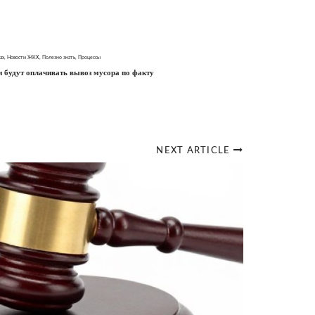
ах
,
Новости ЖКХ
,
Полезно знать
,
Процессы
и будут оплачивать вывоз мусора по факту
NEXT ARTICLE