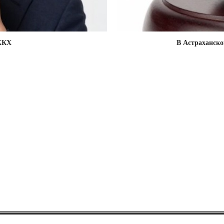
 ЖКХ
В Астраханско