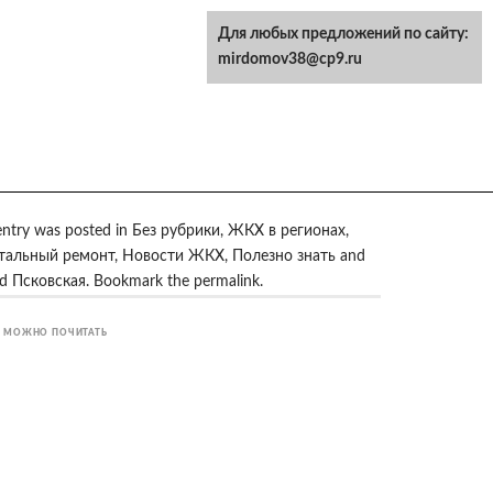
Для любых предложений по сайту:
mirdomov38@cp9.ru
entry was posted in
Без рубрики
,
ЖКХ в регионах
,
тальный ремонт
,
Новости ЖКХ
,
Полезно знать
and
ed
Псковская
. Bookmark the
permalink
.
 МОЖНО ПОЧИТАТЬ