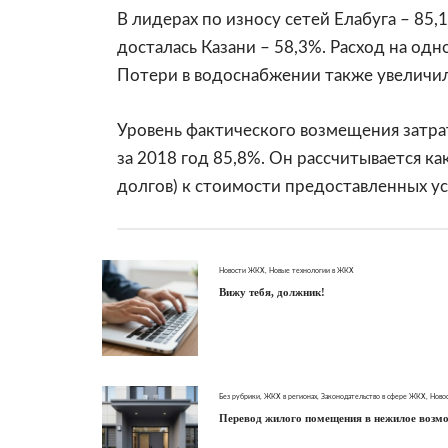
В лидерах по износу сетей Елабуга – 85,
досталась Казани – 58,3%. Расход на одн
Потери в водоснабжении также увеличили
Уровень фактического возмещения затра
за 2018 год 85,8%. Он рассчитывается к
долгов) к стоимости предоставленных у
Новости ЖКХ
,
Новые технологии в ЖКХ
Вижу тебя, должник!
Без рубрики
,
ЖКХ в регионах
,
Законодательство в сфере ЖКХ
,
Ново
Перевод жилого помещения в нежилое возмож