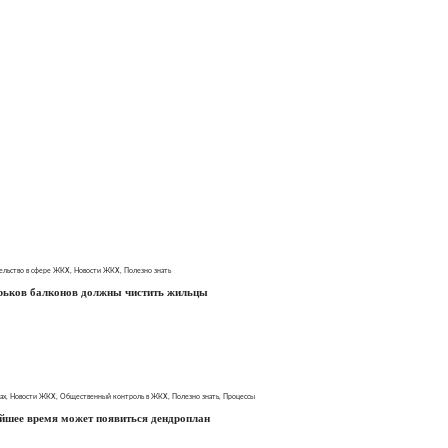
ельство в сфере ЖКХ
,
Новости ЖКХ
,
Полезно знать
ырьков балконов должны чистить жильцы
ах
,
Новости ЖКХ
,
Общественный контроль в ЖКХ
,
Полезно знать
,
Процессы
йшее время может появиться дендроплан