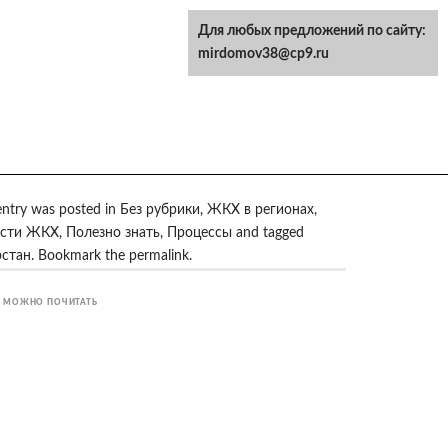
Для любых предложений по сайту:
mirdomov38@cp9.ru
entry was posted in
Без рубрики
,
ЖКХ в регионах
,
сти ЖКХ
,
Полезно знать
,
Процессы
and tagged
рстан
. Bookmark the
permalink
.
 МОЖНО ПОЧИТАТЬ