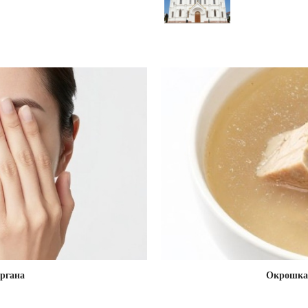
ргана
Окрошка 