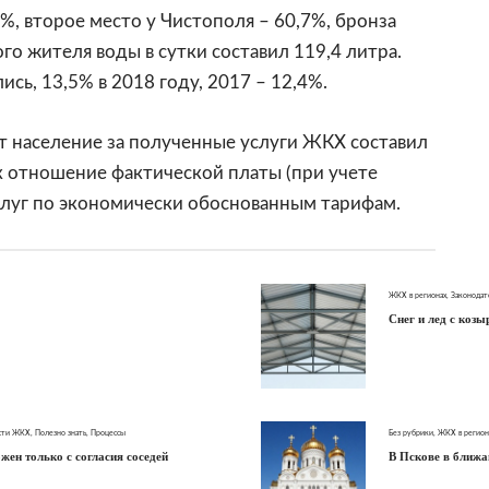
1%, второе место у Чистополя – 60,7%, бронза
ого жителя воды в сутки составил 119,4 литра.
сь, 13,5% в 2018 году, 2017 – 12,4%.
т население за полученные услуги ЖКХ составил
ак отношение фактической платы (при учете
слуг по экономически обоснованным тарифам.
ЖКХ в регионах
,
Законодат
Снег и лед с коз
сти ЖКХ
,
Полезно знать
,
Процессы
Без рубрики
,
ЖКХ в регион
ен только с согласия соседей
В Пскове в ближа