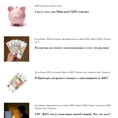
ЖКХ в регионах
,
Полезно знать
Сказ о том, как Минстрой ОДН хоронил
Без рубрики
,
ЖКХ в регионах
,
Законодательство в сфере ЖКХ
,
Новости ЖКХ
,
Полезно
знать
Рассрочка на оплату коммунальных услуг это реально
Без рубрики
,
ЖКХ в регионах
,
Новости ЖКХ
,
Полезно знать
,
происшествие
,
Процессы
В Приморье назревает скандал с квитанциями за ЖКУ
Без рубрики
,
Законодательство в сфере ЖКХ
,
Новости ЖКХ
,
Новые технологии в ЖКХ
,
Полезно знать
,
Процессы
ГИС ЖКХ могут дополнить новой опцией. Что это даст?