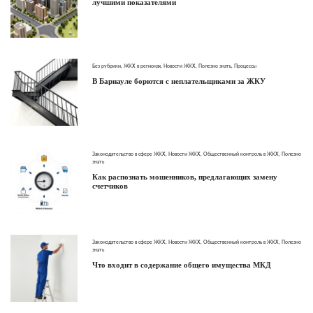
лучшими показателями
Без рубрики
,
ЖКХ в регионах
,
Новости ЖКХ
,
Полезно знать
,
Процессы
В Барнауле борются с неплательщиками за ЖКУ
Законодательство в сфере ЖКХ
,
Новости ЖКХ
,
Общественный контроль в ЖКХ
,
Полезно
знать
Как распознать мошенников, предлагающих замену
счетчиков
Законодательство в сфере ЖКХ
,
Новости ЖКХ
,
Общественный контроль в ЖКХ
,
Полезно
знать
Что входит в содержание общего имущества МКД