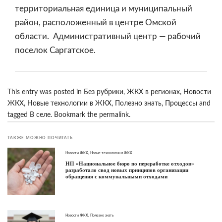
территориальная единица и муниципальный
район, расположенный в центре Омской
области. Административный центр — рабочий
поселок Саргатское.
This entry was posted in
Без рубрики
,
ЖКХ в регионах
,
Новости
ЖКХ
,
Новые технологии в ЖКХ
,
Полезно знать
,
Процессы
and
tagged
В селе
. Bookmark the
permalink
.
ТАКЖЕ МОЖНО ПОЧИТАТЬ
Новости ЖКХ
,
Новые технологии в ЖКХ
НП «Национальное бюро по переработке отходов»
разработало свод новых принципов организации
обращения с коммунальными отходами
Новости ЖКХ
,
Полезно знать