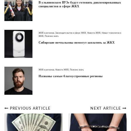
В ульяновском ВУЗе будут готовить дипломированных
специалистов в сфере ЖКХ
ЖКХ в регионах
,
Законодательство в сфере ЖКХ
,
Новости ЖКХ
,
Новые технологии в
ЖКХ
,
Полезно знать
Сибирские почтальоны помогут заплатить за ЖКХ
ЖКХ в регионах
,
Новости ЖКХ
,
Полезно знать
Названы самые благоустроенные регионы
PREVIOUS ARTICLE
NEXT ARTICLE
Post
navigation