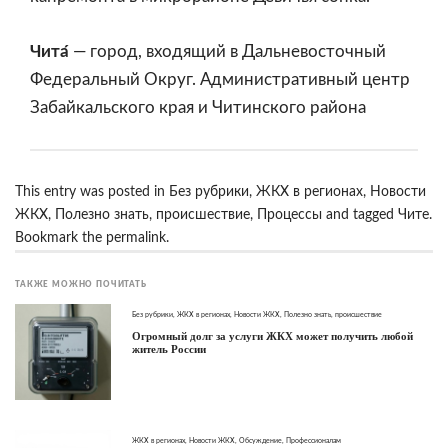
Чита́
— город, входящий в Дальневосточный
Федеральный Округ. Административный центр
Забайкальского края и Читинского района
This entry was posted in
Без рубрики
,
ЖКХ в регионах
,
Новости
ЖКХ
,
Полезно знать
,
происшествие
,
Процессы
and tagged
Чите
.
Bookmark the
permalink
.
ТАКЖЕ МОЖНО ПОЧИТАТЬ
Без рубрики
,
ЖКХ в регионах
,
Новости ЖКХ
,
Полезно знать
,
происшествие
Огромный долг за услуги ЖКХ может получить любой
житель России
ЖКХ в регионах
,
Новости ЖКХ
,
Обсуждение
,
Профессионалам