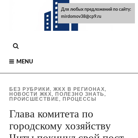
Skip
Для любых предложений по сайту:
to
mirdomov38@cp9.ru
content
MENU
БЕЗ РУБРИКИ
ЖКХ В РЕГИОНАХ
,
,
НОВОСТИ ЖКХ
ПОЛЕЗНО ЗНАТЬ
,
,
ПРОИСШЕСТВИЕ
ПРОЦЕССЫ
,
Глава комитета по
городскому хозяйству
Читы покинул свой пост