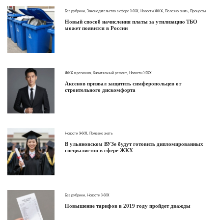
Без рубрики
,
Законодательство в сфере ЖКХ
,
Новости ЖКХ
,
Полезно знать
,
Процессы
Новый способ начисления платы за утилизацию ТБО
может появится в России
ЖКХ в регионах
,
Капитальный ремонт
,
Новости ЖКХ
Аксенов призвал защитить симферопольцев от
строительного дискомфорта
Новости ЖКХ
,
Полезно знать
В ульяновском ВУЗе будут готовить дипломированных
специалистов в сфере ЖКХ
Без рубрики
,
Новости ЖКХ
Повышение тарифов в 2019 году пройдет дважды