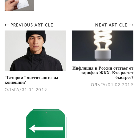
PREVIOUS ARTICLE
NEXT ARTICLE
Post
navigation
Инфляция в России отстает от
тарифов ЖКХ. Кто растет
быстрее?
“Газпром” чистит авгиевы
конюшни?
ОЛЬГА
/
01.02.2019
ОЛЬГА
/
31.01.2019