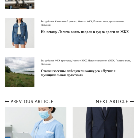
Без рубрики
,
Капитальный ремонт
,
Новости ЖКХ
,
Полезно знать
,
происшествие
,
Процессы
На певицу Лолита вновь подали в суд за долги по ЖКХ
Без рубрики
,
ЖКХ в регионах
,
Новости ЖКХ
,
Новые технологии в ЖКХ
,
Полезно знать
,
Процессы
Стали известны победители конкурса «Лучшая
муниципальная практика»
PREVIOUS ARTICLE
NEXT ARTICLE
Post
navigation