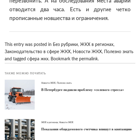
перезвонить. А на обследования места аварии
отводится два часа. Есть и другие четко
прописанные новшества и ограничения.
This entry was posted in
Без рубрики
,
ЖКХ в регионах
,
Законодательство в сфере ЖКХ
,
Новости ЖКХ
,
Полезно знать
and tagged
сфера жкх
. Bookmark the
permalink
.
ТАКЖЕ МОЖНО ПОЧИТАТЬ
Новости ЖКХ
,
Полезно знать
В Петербурге подняли проблему «солевого стресса»
ЖКХ в регионах
,
Новости ЖКХ
Показания общедомового счетчика впишут в квитанцию