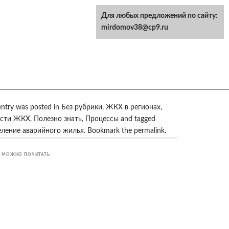
Для любых предложений по сайту:
mirdomov38@cp9.ru
entry was posted in
Без рубрики
,
ЖКХ в регионах
,
сти ЖКХ
,
Полезно знать
,
Процессы
and tagged
еление аварийного жилья
. Bookmark the
permalink
.
 МОЖНО ПОЧИТАТЬ