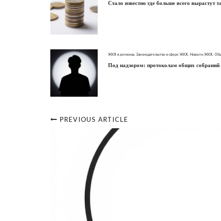
Стало известно где больше всего вырастут 
ЖКХ в регионах
,
Законодательство в сфере ЖКХ
,
Новости ЖКХ
,
Общ
Под надзором: протоколам общих собраний 
PREVIOUS ARTICLE
Post
navigation