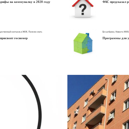
тарифы на коммуналку в 2020 году
ФАС предсказал р
ественный контроль в ЖКХ
,
Полезно знать
Без рубрики
,
Новости ЖКХ
присвоят госномер
Программы для у