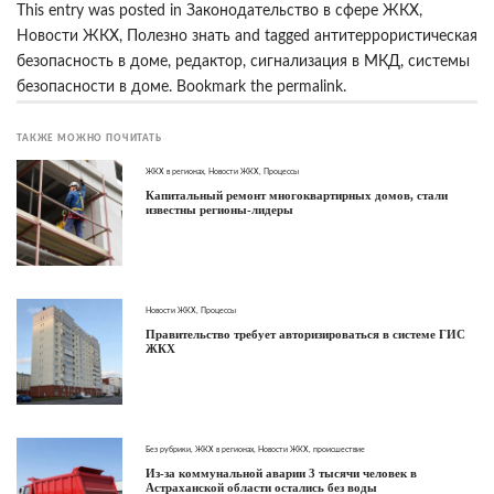
This entry was posted in
Законодательство в сфере ЖКХ
,
Новости ЖКХ
,
Полезно знать
and tagged
антитеррористическая
безопасность в доме
,
редактор
,
сигнализация в МКД
,
системы
безопасности в доме
. Bookmark the
permalink
.
ТАКЖЕ МОЖНО ПОЧИТАТЬ
ЖКХ в регионах
,
Новости ЖКХ
,
Процессы
Капитальный ремонт многоквартирных домов, стали
известны регионы-лидеры
Новости ЖКХ
,
Процессы
Правительство требует авторизироваться в системе ГИС
ЖКХ
Без рубрики
,
ЖКХ в регионах
,
Новости ЖКХ
,
происшествие
Из-за коммунальной аварии 3 тысячи человек в
Астраханской области остались без воды