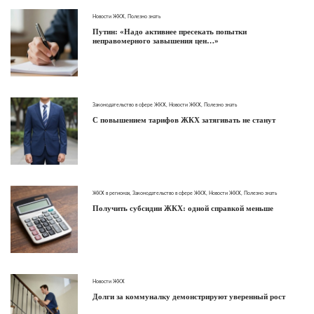
Новости ЖКХ
,
Полезно знать
Путин: «Надо активнее пресекать попытки
неправомерного завышения цен…»
Законодательство в сфере ЖКХ
,
Новости ЖКХ
,
Полезно знать
С повышением тарифов ЖКХ затягивать не станут
ЖКХ в регионах
,
Законодательство в сфере ЖКХ
,
Новости ЖКХ
,
Полезно знать
Получить субсидии ЖКХ: одной справкой меньше
Новости ЖКХ
Долги за коммуналку демонстрируют уверенный рост