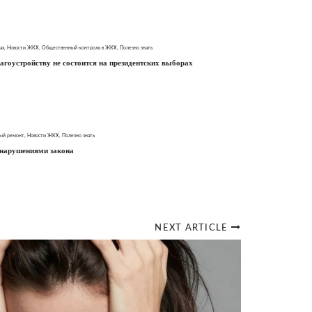
ах
,
Новости ЖКХ
,
Общественный контроль в ЖКХ
,
Полезно знать
агоустройству не состоится на президентских выборах
ый ремонт
,
Новости ЖКХ
,
Полезно знать
нарушениями закона
NEXT ARTICLE