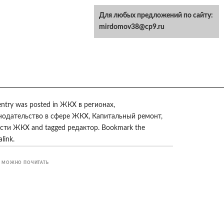
Для любых предложений по сайту:
mirdomov38@cp9.ru
entry was posted in
ЖКХ в регионах
,
нодательство в сфере ЖКХ
,
Капитальный ремонт
,
сти ЖКХ
and tagged
редактор
. Bookmark the
link
.
 МОЖНО ПОЧИТАТЬ