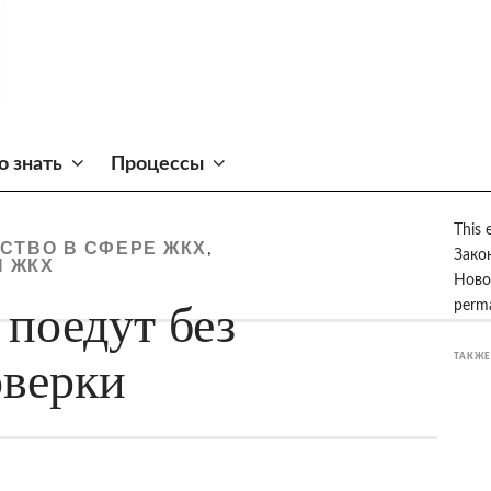
о знать
Процессы
This 
СТВО В СФЕРЕ ЖКХ
,
Зако
 ЖКХ
Ново
поедут без
perma
ТАКЖЕ
оверки