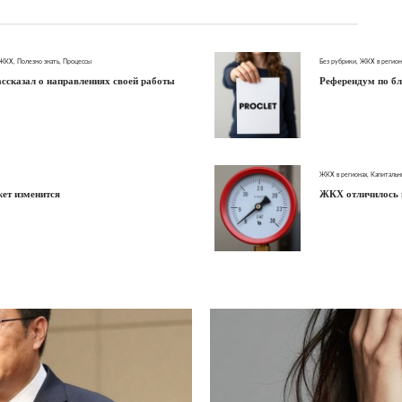
 ЖКХ
,
Полезно знать
,
Процессы
Без рубрики
,
ЖКХ в регион
ссказал о направлениях своей работы
Референдум по бл
ЖКХ в регионах
,
Капитальн
жет изменится
ЖКХ отличилось 