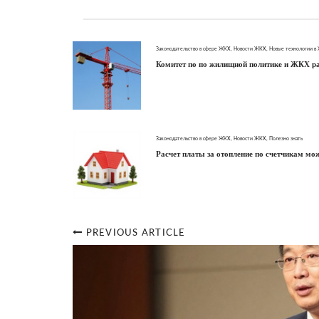
Законодательство в сфере ЖКХ
,
Новости ЖКХ
,
Новые технологии в
Комитет по по жилищной политике и ЖКХ ра
Законодательство в сфере ЖКХ
,
Новости ЖКХ
,
Полезно знать
Расчет платы за отопление по счетчикам мо
PREVIOUS ARTICLE
Post
navigation