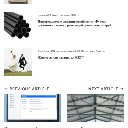
Новости ЖКХ
,
Новые технологии в ЖКХ
Информационно-аналитический центр «Рупек»
презентовал проект, решающий проект износа труб
Без рубрики
,
ЖКХ в регионах
,
Новости ЖКХ
,
Полезно знать
,
Процессы
Жениться или платить за ЖКУ?
PREVIOUS ARTICLE
NEXT ARTICLE
Post
navigation