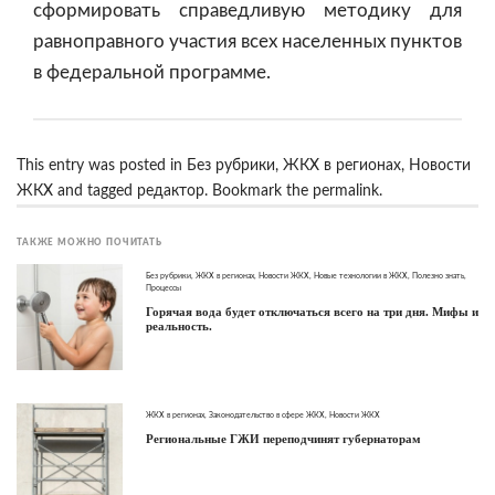
сформировать справедливую методику для
равноправного участия всех населенных пунктов
в федеральной программе.
This entry was posted in
Без рубрики
,
ЖКХ в регионах
,
Новости
ЖКХ
and tagged
редактор
. Bookmark the
permalink
.
ТАКЖЕ МОЖНО ПОЧИТАТЬ
Без рубрики
,
ЖКХ в регионах
,
Новости ЖКХ
,
Новые технологии в ЖКХ
,
Полезно знать
,
Процессы
Горячая вода будет отключаться всего на три дня. Мифы и
реальность.
ЖКХ в регионах
,
Законодательство в сфере ЖКХ
,
Новости ЖКХ
Региональные ГЖИ переподчинят губернаторам