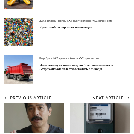
ЖКХ в регионах
,
Новости ЖКХ
,
Новые технологии в ЖКХ
,
Полезно знать
Крымский мусор ищет инвестиции
Без рубрики
,
ЖКХ в регионах
,
Новости ЖКХ
,
происшествие
Из-за коммунальной аварии 3 тысячи человек в
Астраханской области остались без воды
PREVIOUS ARTICLE
NEXT ARTICLE
Post
navigation