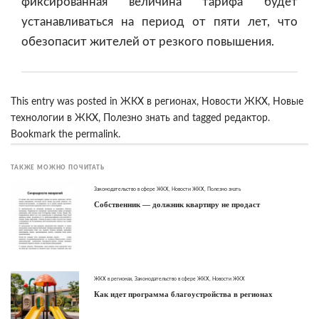
фиксированная величина тарифа будет
устанавливаться на период от пяти лет, что
обезопасит жителей от резкого повышения.
This entry was posted in
ЖКХ в регионах
,
Новости ЖКХ
,
Новые
технологии в ЖКХ
,
Полезно знать
and tagged
редактор
.
Bookmark the
permalink
.
ТАКЖЕ МОЖНО ПОЧИТАТЬ
Законодательство в сфере ЖКХ
,
Новости ЖКХ
,
Полезно знать
Собственник — должник квартиру не продаст
ЖКХ в регионах
,
Законодательство в сфере ЖКХ
,
Новости ЖКХ
Как идет программа благоустройства в регионах