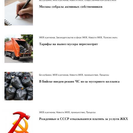
Без рубрики
,
ЖКХ в регионах
,
Новости ЖКХ
,
Общественный контроль в ЖКХ
Москва собрала активных собственников
ЖКХ в регионах
,
Законодательство в сфере ЖКХ
,
Новости ЖКХ
,
Полезно знать
Тарифы на вывоз мусора пересмотрят
Без рубрики
,
ЖКХ в регионах
,
Новости ЖКХ
,
происшествие
,
Процессы
В Бийске введен режим ЧС из-за мусорного коллапса
ЖКХ в регионах
,
Новости ЖКХ
,
происшествие
,
Процессы
Рожденные в СССР отказываются платить за услуги ЖКХ