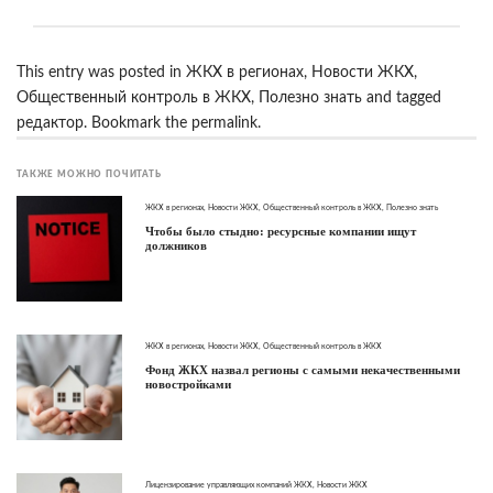
This entry was posted in
ЖКХ в регионах
,
Новости ЖКХ
,
Общественный контроль в ЖКХ
,
Полезно знать
and tagged
редактор
. Bookmark the
permalink
.
ТАКЖЕ МОЖНО ПОЧИТАТЬ
ЖКХ в регионах
,
Новости ЖКХ
,
Общественный контроль в ЖКХ
,
Полезно знать
Чтобы было стыдно: ресурсные компании ищут
должников
ЖКХ в регионах
,
Новости ЖКХ
,
Общественный контроль в ЖКХ
Фонд ЖКХ назвал регионы с самыми некачественными
новостройками
Лицензирование управляющих компаний ЖКХ
,
Новости ЖКХ