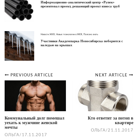
Информационно-аналитический центр «Рупек»
презентовал проект, решающий проект износа труб
Новости ЖКХ
,
Новые технологии в ЖКХ
,
Полезно знать
Участники Академпарка Новосибирска поборются с
наледью на крышах
PREVIOUS ARTICLE
NEXT ARTICLE
Post
navigation
Коммунальный долг помешал
Кто ответит за потоп в
уехать к мужчине женской
квартире
мечты
ОЛЬГА
/
21.11.2017
ОЛЬГА
/
17.11.2017