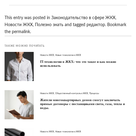
This entry was posted in
Законодательство в сфере ЖКХ
,
Новости ЖКХ
,
Полезно знать
and tagged
редактор
. Bookmark
the
permalink
.
ТАКЖЕ МОЖНО ПОЧИТАТЬ
Новости ЖКХ
,
Новые технологии в ЖКХ
IT-технологии в ЖКХ: что это такое и как можно
использовать
Новости ЖКХ
,
Общественный контроль в ЖКХ
,
Процессы
Жители многоквартирных домов смогут заключать
прямые договоры с поставщиками света, газа, тепла и
воды.
Новости ЖКХ
,
Новые технологии в ЖКХ