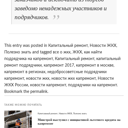
заведомо ненадежных участников и
подрядчиков.
This entry was posted in
Капитальный ремонт
,
Новости ЖКХ
,
Полезно знать
and tagged
все о жкх
,
ЖКХ
,
как найти
подрядчика на капремонт
,
Капитальный ремонт
,
капитальный
ремонт подрядчики
,
капремонт 2017
,
капремонт в москве
,
капремонт в регионах
,
недобросоветсные подрядчики
капремонт
,
новости жкх
,
новости жкх капремонт
,
Новости
ЖКХ России
,
новости капремонт
,
подрядчики на капремонт
.
Bookmark the
permalink
.
ТАКЖЕ МОЖНО ПОЧИТАТЬ
Капитальный ремонт
,
Новости ЖКХ
,
Полезно знать
Минстрой выступил с инициативой льготного кредита на
капремонт