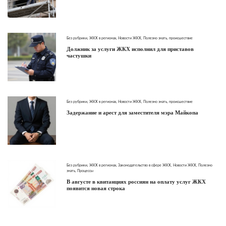
Без рубрики
,
ЖКХ в регионах
,
Новости ЖКХ
,
Полезно знать
,
происшествие
Должник за услуги ЖКХ исполнил для приставов
частушки
Без рубрики
,
ЖКХ в регионах
,
Новости ЖКХ
,
Полезно знать
,
происшествие
Задержание и арест для заместителя мэра Майкопа
Без рубрики
,
ЖКХ в регионах
,
Законодательство в сфере ЖКХ
,
Новости ЖКХ
,
Полезно
знать
,
Процессы
В августе в квитанциях россиян на оплату услуг ЖКХ
появится новая строка