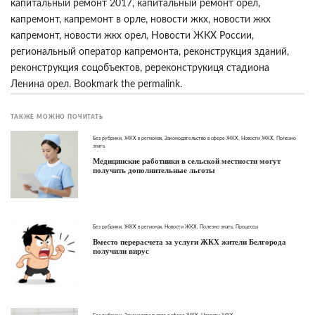
капитальный ремонт 2017
,
капитальный ремонт орел
,
капремонт
,
капремонт в орле
,
новости жкх
,
новости жкх
капремонт
,
новости жкх орел
,
Новости ЖКХ России
,
региональный оператор капремонта
,
реконструкция зданий
,
реконструкция соцобъектов
,
ререконструкиця стадиона
Ленина орел
. Bookmark the
permalink
.
ТАКЖЕ МОЖНО ПОЧИТАТЬ
Без рубрики
,
ЖКХ в регионах
,
Законодательство в сфере ЖКХ
,
Новости ЖКХ
,
Полезно
знать
Медицинские работники в сельской местности могут
получить дополнительные льготы
Без рубрики
,
ЖКХ в регионах
,
Новости ЖКХ
,
Полезно знать
,
Процессы
Вместо перерасчета за услуги ЖКХ жители Белгорода
получили вирус