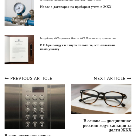
Без рубрики
,
Законодательство в сфере ЖКХ
,
Новости ЖКХ
Новое о договорах по приборам учета в ЖКХ
Без рубрики
,
ЖКХ в регионах
,
Новости ЖКХ
,
Полезно знать
,
происшествие
В Югре пойдут в отпуск только те, кто оплатили
коммуналку
PREVIOUS ARTICLE
NEXT ARTICLE
Post
navigation
В основе — дисциплина:
россиян ждут санкции за
долги ЖКХ
В силу вступают новые