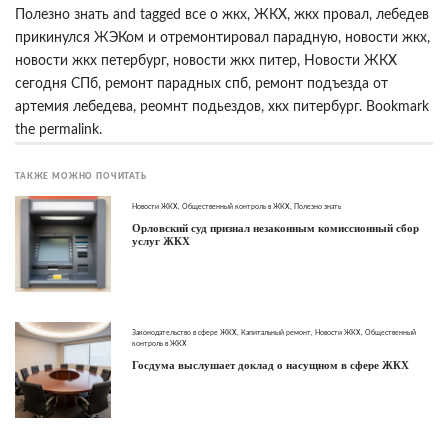
Полезно знать
and tagged
все о жкх
,
ЖКХ
,
жкх провал
,
лебедев
прикинулся ЖЭКом и отремонтировал парадную
,
новости жкх
,
новости жкх петербург
,
новости жкх питер
,
Новости ЖКХ
сегодня СПб
,
ремонт парадных спб
,
ремонт подъезда от
артемия лебедева
,
реомнт подьездов
,
хкх питербург
. Bookmark
the
permalink
.
ТАКЖЕ МОЖНО ПОЧИТАТЬ
Новости ЖКХ
,
Общественный контроль в ЖКХ
,
Полезно знать
Орловский суд признал незаконным комиссионный сбор
услуг ЖКХ
Законодательство в сфере ЖКХ
,
Капитальный ремонт
,
Новости ЖКХ
,
Общественный
контроль в ЖКХ
Госдума выслушает доклад о насущном в сфере ЖКХ