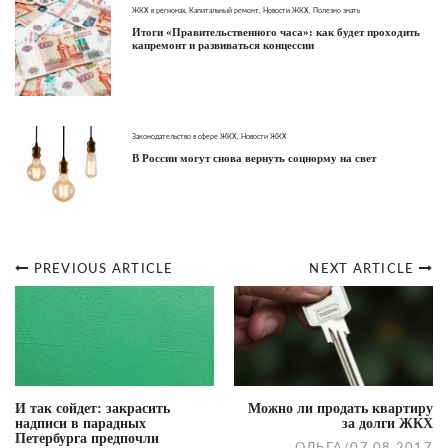
ЖКХ в регионах
,
Капитальный ремонт
,
Новости ЖКХ
,
Полезно знать
Итоги «Правительственного часа»: как будет проходить
капремонт и развиваться концессии
Законодательство в сфере ЖКХ
,
Новости ЖКХ
В России могут снова вернуть соцнорму на свет
PREVIOUS ARTICLE
NEXT ARTICLE
Post
navigation
И так сойдет: закрасить
Можно ли продать квартиру
надписи в парадных
за долги ЖКХ
Петербурга предпочли
ОЛЬГА
/
07.08.2017